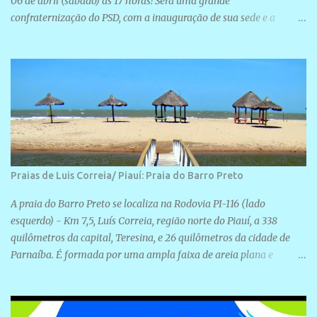
06 de abril (sábado) as 17 horas! Será uma grande
confraternização do PSD, com a inauguração de sua sede e a
realização de novas filiações partidárias. A sede está localizada na
Rua São José, 98 Barrinha - Cajueiro da Praia.
Praias de Luis Correia/ Piauí: Praia do Barro Preto
A praia do Barro Preto se localiza na Rodovia PI-116 (lado
esquerdo) - Km 7,5, Luís Correia, região norte do Piauí, a 338
quilômetros da capital, Teresina, e 26 quilômetros da cidade de
Parnaíba. É formada por uma ampla faixa de areia plana e
retilínea na maior parte de sua extensão, chegando a mais ou
menos a 1,5 km de paisagens exuberantes. Possui ondas suaves
devido ao extensivo molhe de pedras que não chegam a 2 metros