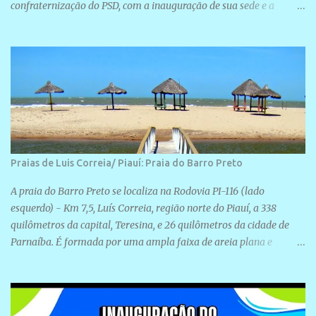
confraternização do PSD, com a inauguração de sua sede e a
realização de novas filiações partidárias. A sede está localizada na
Rua São José, 98 Barrinha - Cajueiro da Praia.
Praias de Luis Correia/ Piauí: Praia do Barro Preto
A praia do Barro Preto se localiza na Rodovia PI-116 (lado
esquerdo) - Km 7,5, Luís Correia, região norte do Piauí, a 338
quilômetros da capital, Teresina, e 26 quilômetros da cidade de
Parnaíba. É formada por uma ampla faixa de areia plana e
retilínea na maior parte de sua extensão, chegando a mais ou
menos a 1,5 km de paisagens exuberantes. Possui ondas suaves
devido ao extensivo molhe de pedras que não chegam a 2 metros
de altura, não apresentando dunas em seu espaço geográfico. Não