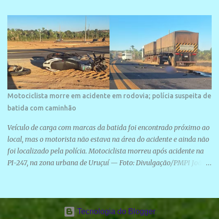
Motociclista morre em acidente em rodovia; polícia suspeita de
batida com caminhão
Veículo de carga com marcas da batida foi encontrado próximo ao
local, mas o motorista não estava na área do acidente e ainda não
foi localizado pela polícia. Motociclista morreu após acidente na
PI-247, na zona urbana de Uruçuí — Foto: Divulgação/PMPI João
Pedro de Sousa Santos morreu na manhã desta sexta-feira (31) em
um acidente na PI-247, na zona urbana de Uruçuí, no Sul do Piauí.
A Polícia Militar informou que um caminhão com marcas de
colisão foi encontrado próximo ao local. Segundo o 10º Batalhão
Tecnologia do Blogger