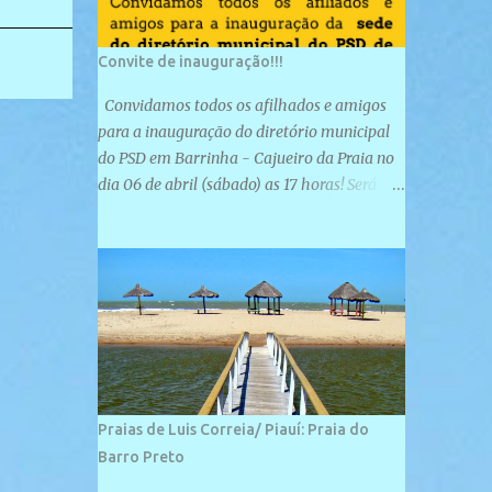
Convite de inauguração!!!
Convidamos todos os afilhados e amigos
para a inauguração do diretório municipal
do PSD em Barrinha - Cajueiro da Praia no
dia 06 de abril (sábado) as 17 horas! Será
uma grande confraternização do PSD, com a
inauguração de sua sede e a realização de
novas filiações partidárias. A sede está
localizada na Rua São José, 98 Barrinha -
Cajueiro da Praia.
Praias de Luis Correia/ Piauí: Praia do
Barro Preto