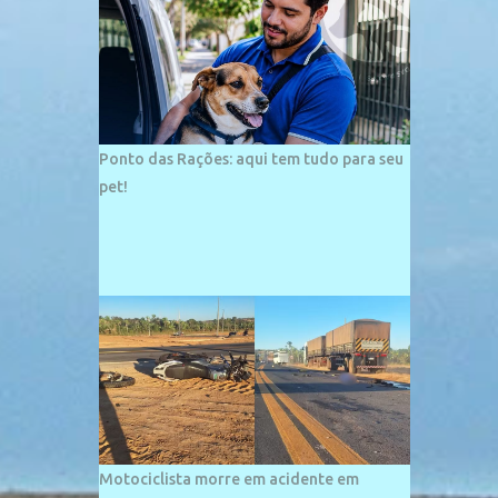
palco de amplos investimentos e projetos
grandiosos como hotéis, pousadas e
residências de veraneio de grande porte. O
maior empreendimento fixado nessa área é
o SESC Praia, inaugurado em 12 de julho de
1996. Com arquitetura moderna,...
Ponto das Rações: aqui tem tudo para seu
pet!
Motociclista morre em acidente em