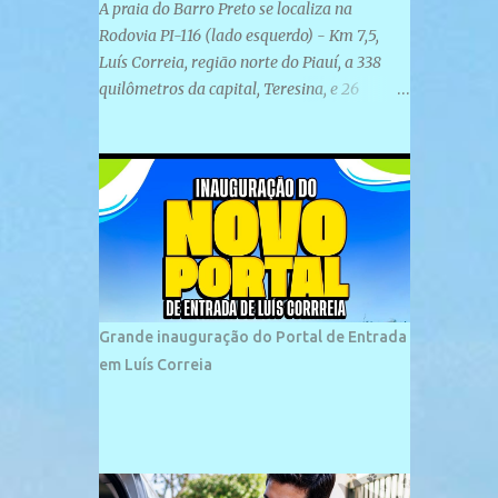
A praia do Barro Preto se localiza na
Rodovia PI-116 (lado esquerdo) - Km 7,5,
Luís Correia, região norte do Piauí, a 338
quilômetros da capital, Teresina, e 26
quilômetros da cidade de Parnaíba. É
formada por uma ampla faixa de areia
plana e retilínea na maior parte de sua
extensão, chegando a mais ou menos a 1,5
km de paisagens exuberantes. Possui ondas
suaves devido ao extensivo molhe de pedras
que não chegam a 2 metros de altura, não
apresentando dunas em seu espaço
geográfico. Não se sabe ao certo porque a
Grande inauguração do Portal de Entrada
praia leva esse nome, e muitas das suas
em Luís Correia
historias foram esquecidas ao longo do
tempo. A praia é frequentada por moradores
e turistas, em geral veranistas piauienses e,
em menor número, pessoas de estados
vizinhos. O bairro onde se localiza a praia é