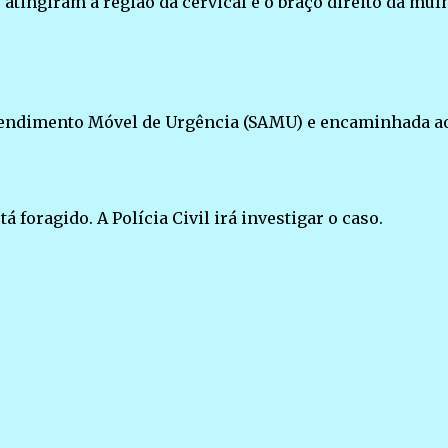
atingiram a região da cervical e o braço direito da mulh
 Atendimento Móvel de Urgência (SAMU) e encaminhada a
á foragido. A Polícia Civil irá investigar o caso.