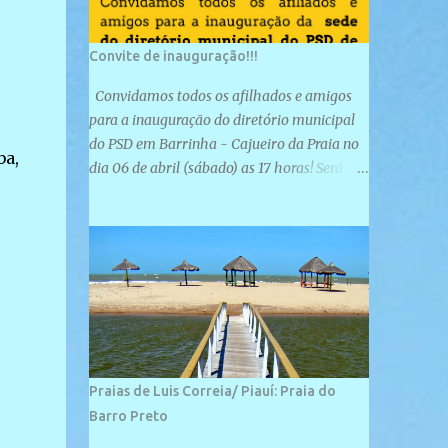
Convite de inauguração!!!
Convidamos todos os afilhados e amigos
para a inauguração do diretório municipal
do PSD em Barrinha - Cajueiro da Praia no
ba,
dia 06 de abril (sábado) as 17 horas! Será
uma grande confraternização do PSD, com a
inauguração de sua sede e a realização de
novas filiações partidárias. A sede está
localizada na Rua São José, 98 Barrinha -
Cajueiro da Praia.
Praias de Luis Correia/ Piauí: Praia do
Barro Preto