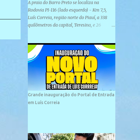
A praia do Barro Preto se localiza na
Rodovia PI-116 (lado esquerdo) - Km 7,5,
Luís Correia, região norte do Piauí, a 338
quilômetros da capital, Teresina, e 26
quilômetros da cidade de Parnaíba. É
formada por uma ampla faixa de areia
plana e retilínea na maior parte de sua
extensão, chegando a mais ou menos a 1,5
km de paisagens exuberantes. Possui ondas
suaves devido ao extensivo molhe de pedras
que não chegam a 2 metros de altura, não
apresentando dunas em seu espaço
geográfico. Não se sabe ao certo porque a
Grande inauguração do Portal de Entrada
praia leva esse nome, e muitas das suas
em Luís Correia
historias foram esquecidas ao longo do
tempo. A praia é frequentada por moradores
e turistas, em geral veranistas piauienses e,
em menor número, pessoas de estados
vizinhos. O bairro onde se localiza a praia é