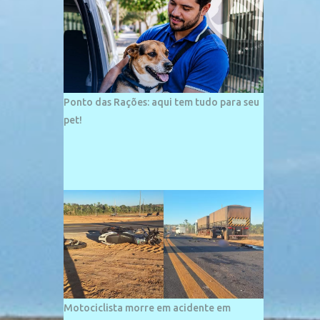
palco de amplos investimentos e projetos
grandiosos como hotéis, pousadas e
residências de veraneio de grande porte. O
maior empreendimento fixado nessa área é
o SESC Praia, inaugurado em 12 de julho de
1996. Com arquitetura moderna,...
Ponto das Rações: aqui tem tudo para seu
pet!
Motociclista morre em acidente em