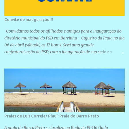
Convite de inauguração!!!
Convidamos todos os afilhados e amigos para a inauguração do
diretório municipal do PSD em Barrinha - Cajueiro da Praia no dia
06 de abril (sábado) as 17 horas! Será uma grande
confraternização do PSD, com a inauguração de sua sede e a
realização de novas filiações partidárias. A sede está localizada na
Rua São José, 98 Barrinha - Cajueiro da Praia.
Praias de Luis Correia/ Piauí: Praia do Barro Preto
A praia do Barro Preto se localiza na Rodovia PI-116 (lado