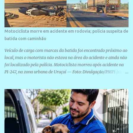
Motociclista morre em acidente em rodovia; polícia suspeita de
batida com caminhão
Veículo de carga com marcas da batida foi encontrado próximo ao
local, mas o motorista não estava na área do acidente e ainda não
foi localizado pela polícia. Motociclista morreu após acidente na
PI-247, na zona urbana de Uruçuí — Foto: Divulgação/PMPI João
Pedro de Sousa Santos morreu na manhã desta sexta-feira (31) em
um acidente na PI-247, na zona urbana de Uruçuí, no Sul do Piauí.
A Polícia Militar informou que um caminhão com marcas de
colisão foi encontrado próximo ao local. Segundo o 10º Batalhão
da Polícia Militar (10º BPM), a equipe foi acionada por volta das 6h
para atender à ocorrência. Material de referência geográfica Ao
chegar ao local, os policiais constataram a morte do motociclista e
encontraram um caminhão com marcas da colisão próximo à área