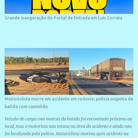
frequentada por moradores e turistas, em geral veranistas
piauienses e, em menor número, pessoas de estados vizinhos. O
bairro onde se localiza a praia é palco de amplos investimentos e
Grande inauguração do Portal de Entrada em Luís Correia
projetos grandiosos como hotéis, pousadas e residências de
veraneio de grande porte. O maior empreendimento fixado nessa
área é o SESC Praia, inaugurado em 12 de julho de 1996. Com
arquitetura moderna,...
Motociclista morre em acidente em rodovia; polícia suspeita de
batida com caminhão
Veículo de carga com marcas da batida foi encontrado próximo ao
local, mas o motorista não estava na área do acidente e ainda não
foi localizado pela polícia. Motociclista morreu após acidente na