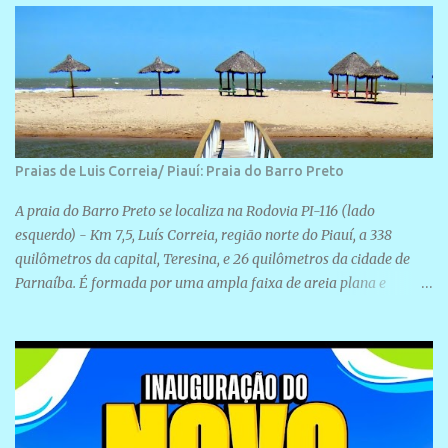
Praias de Luis Correia/ Piauí: Praia do Barro Preto
A praia do Barro Preto se localiza na Rodovia PI-116 (lado
esquerdo) - Km 7,5, Luís Correia, região norte do Piauí, a 338
quilômetros da capital, Teresina, e 26 quilômetros da cidade de
Parnaíba. É formada por uma ampla faixa de areia plana e
retilínea na maior parte de sua extensão, chegando a mais ou
menos a 1,5 km de paisagens exuberantes. Possui ondas suaves
devido ao extensivo molhe de pedras que não chegam a 2 metros
de altura, não apresentando dunas em seu espaço geográfico. Não
se sabe ao certo porque a praia leva esse nome, e muitas das suas
historias foram esquecidas ao longo do tempo. A praia é