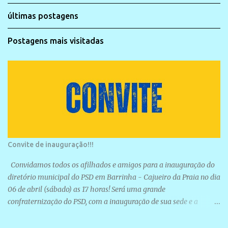
últimas postagens
Postagens mais visitadas
Convite de inauguração!!!
Convidamos todos os afilhados e amigos para a inauguração do
diretório municipal do PSD em Barrinha - Cajueiro da Praia no dia
06 de abril (sábado) as 17 horas! Será uma grande
confraternização do PSD, com a inauguração de sua sede e a
realização de novas filiações partidárias. A sede está localizada na
Rua São José, 98 Barrinha - Cajueiro da Praia.