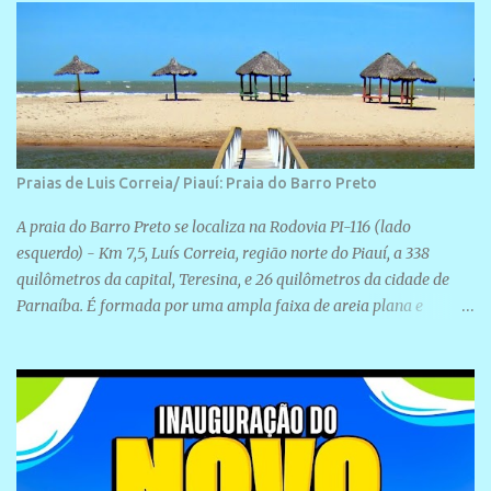
Praias de Luis Correia/ Piauí: Praia do Barro Preto
A praia do Barro Preto se localiza na Rodovia PI-116 (lado
esquerdo) - Km 7,5, Luís Correia, região norte do Piauí, a 338
quilômetros da capital, Teresina, e 26 quilômetros da cidade de
Parnaíba. É formada por uma ampla faixa de areia plana e
retilínea na maior parte de sua extensão, chegando a mais ou
menos a 1,5 km de paisagens exuberantes. Possui ondas suaves
devido ao extensivo molhe de pedras que não chegam a 2 metros
de altura, não apresentando dunas em seu espaço geográfico. Não
se sabe ao certo porque a praia leva esse nome, e muitas das suas
historias foram esquecidas ao longo do tempo. A praia é
frequentada por moradores e turistas, em geral veranistas