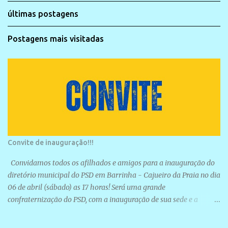
últimas postagens
Postagens mais visitadas
Convite de inauguração!!!
Convidamos todos os afilhados e amigos para a inauguração do
diretório municipal do PSD em Barrinha - Cajueiro da Praia no dia
06 de abril (sábado) as 17 horas! Será uma grande
confraternização do PSD, com a inauguração de sua sede e a
realização de novas filiações partidárias. A sede está localizada na
Rua São José, 98 Barrinha - Cajueiro da Praia.