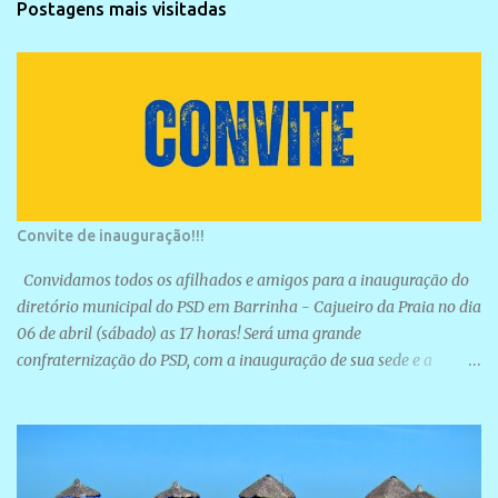
Postagens mais visitadas
Convite de inauguração!!!
Convidamos todos os afilhados e amigos para a inauguração do
diretório municipal do PSD em Barrinha - Cajueiro da Praia no dia
06 de abril (sábado) as 17 horas! Será uma grande
confraternização do PSD, com a inauguração de sua sede e a
realização de novas filiações partidárias. A sede está localizada na
Rua São José, 98 Barrinha - Cajueiro da Praia.