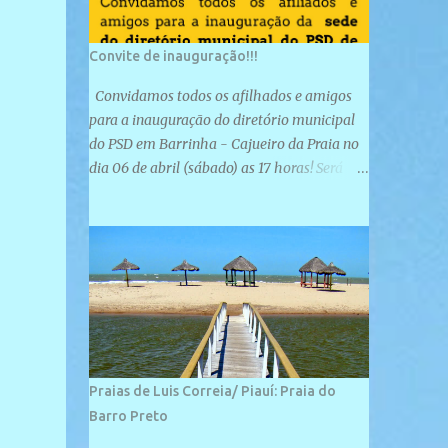
Convite de inauguração!!!
Convidamos todos os afilhados e amigos
para a inauguração do diretório municipal
do PSD em Barrinha - Cajueiro da Praia no
dia 06 de abril (sábado) as 17 horas! Será
uma grande confraternização do PSD, com a
inauguração de sua sede e a realização de
novas filiações partidárias. A sede está
localizada na Rua São José, 98 Barrinha -
Cajueiro da Praia.
Praias de Luis Correia/ Piauí: Praia do
Barro Preto