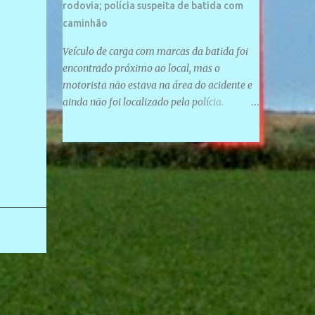
rodovia; polícia suspeita de batida com
caminhão
Veículo de carga com marcas da batida foi
encontrado próximo ao local, mas o
motorista não estava na área do acidente e
ainda não foi localizado pela polícia.
Motociclista morreu após acidente na PI-
247, na zona urbana de Uruçuí — Foto:
Divulgação/PMPI João Pedro de Sousa
Santos morreu na manhã desta sexta-feira
(31) em um acidente na PI-247, na zona
urbana de Uruçuí, no Sul do Piauí. A Polícia
Militar informou que um caminhão com
marcas de colisão foi encontrado próximo
ao local. Segundo o 10º Batalhão da Polícia
Militar (10º BPM), a equipe foi acionada por
volta das 6h para atender à ocorrência.
Material de referência geográfica Ao chegar