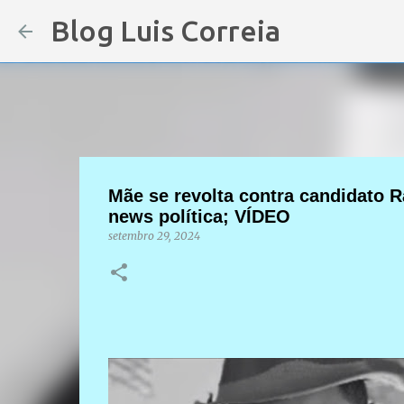
Blog Luis Correia
Mãe se revolta contra candidato Ra
news política; VÍDEO
setembro 29, 2024