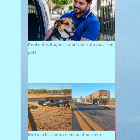
palco de amplos investimentos e projetos
grandiosos como hotéis, pousadas e
residências de veraneio de grande porte. O
maior empreendimento fixado nessa área é
o SESC Praia, inaugurado em 12 de julho de
1996. Com arquitetura moderna,...
Ponto das Rações: aqui tem tudo para seu
pet!
Motociclista morre em acidente em