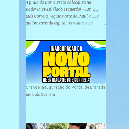
A praia do Barro Preto se localiza na
Rodovia PI-116 (lado esquerdo) - Km 7,5,
Luís Correia, região norte do Piauí, a 338
quilômetros da capital, Teresina, e 26
quilômetros da cidade de Parnaíba. É
formada por uma ampla faixa de areia
plana e retilínea na maior parte de sua
extensão, chegando a mais ou menos a 1,5
km de paisagens exuberantes. Possui ondas
suaves devido ao extensivo molhe de pedras
que não chegam a 2 metros de altura, não
apresentando dunas em seu espaço
geográfico. Não se sabe ao certo porque a
Grande inauguração do Portal de Entrada
praia leva esse nome, e muitas das suas
em Luís Correia
historias foram esquecidas ao longo do
tempo. A praia é frequentada por moradores
e turistas, em geral veranistas piauienses e,
em menor número, pessoas de estados
vizinhos. O bairro onde se localiza a praia é