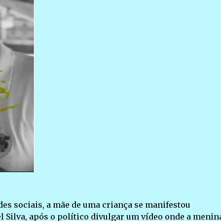
es sociais, a mãe de uma criança se manifestou
 Silva, após o político divulgar um vídeo onde a menin