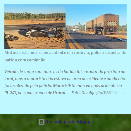
Motociclista morre em acidente em rodovia; polícia suspeita de
batida com caminhão
Veículo de carga com marcas da batida foi encontrado próximo ao
local, mas o motorista não estava na área do acidente e ainda não
foi localizado pela polícia. Motociclista morreu após acidente na
PI-247, na zona urbana de Uruçuí — Foto: Divulgação/PMPI João
Pedro de Sousa Santos morreu na manhã desta sexta-feira (31) em
um acidente na PI-247, na zona urbana de Uruçuí, no Sul do Piauí.
A Polícia Militar informou que um caminhão com marcas de
colisão foi encontrado próximo ao local. Segundo o 10º Batalhão
Tecnologia do Blogger
da Polícia Militar (10º BPM), a equipe foi acionada por volta das 6h