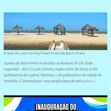
realização de novas filiações partidárias. A sede está localizada na
Rua São José, 98 Barrinha - Cajueiro da Praia.
Praias de Luis Correia/ Piauí: Praia do Barro Preto
A praia do Barro Preto se localiza na Rodovia PI-116 (lado
esquerdo) - Km 7,5, Luís Correia, região norte do Piauí, a 338
quilômetros da capital, Teresina, e 26 quilômetros da cidade de
Parnaíba. É formada por uma ampla faixa de areia plana e
retilínea na maior parte de sua extensão, chegando a mais ou
menos a 1,5 km de paisagens exuberantes. Possui ondas suaves
devido ao extensivo molhe de pedras que não chegam a 2 metros
de altura, não apresentando dunas em seu espaço geográfico. Não
se sabe ao certo porque a praia leva esse nome, e muitas das suas