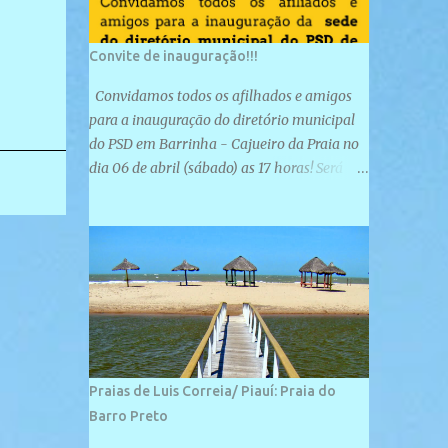
Convite de inauguração!!!
Convidamos todos os afilhados e amigos
para a inauguração do diretório municipal
do PSD em Barrinha - Cajueiro da Praia no
dia 06 de abril (sábado) as 17 horas! Será
uma grande confraternização do PSD, com a
inauguração de sua sede e a realização de
novas filiações partidárias. A sede está
localizada na Rua São José, 98 Barrinha -
Cajueiro da Praia.
Praias de Luis Correia/ Piauí: Praia do
Barro Preto