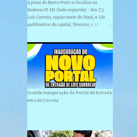
A praia do Barro Preto se localiza na
Rodovia PI-116 (lado esquerdo) - Km 7,5,
Luís Correia, região norte do Piauí, a 338
quilômetros da capital, Teresina, e 26
quilômetros da cidade de Parnaíba. É
formada por uma ampla faixa de areia
plana e retilínea na maior parte de sua
extensão, chegando a mais ou menos a 1,5
km de paisagens exuberantes. Possui ondas
suaves devido ao extensivo molhe de pedras
que não chegam a 2 metros de altura, não
apresentando dunas em seu espaço
geográfico. Não se sabe ao certo porque a
Grande inauguração do Portal de Entrada
praia leva esse nome, e muitas das suas
em Luís Correia
historias foram esquecidas ao longo do
tempo. A praia é frequentada por moradores
e turistas, em geral veranistas piauienses e,
em menor número, pessoas de estados
vizinhos. O bairro onde se localiza a praia é