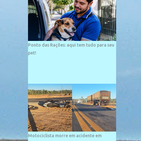
palco de amplos investimentos e projetos
grandiosos como hotéis, pousadas e
residências de veraneio de grande porte. O
maior empreendimento fixado nessa área é
o SESC Praia, inaugurado em 12 de julho de
1996. Com arquitetura moderna,...
Ponto das Rações: aqui tem tudo para seu
pet!
Motociclista morre em acidente em