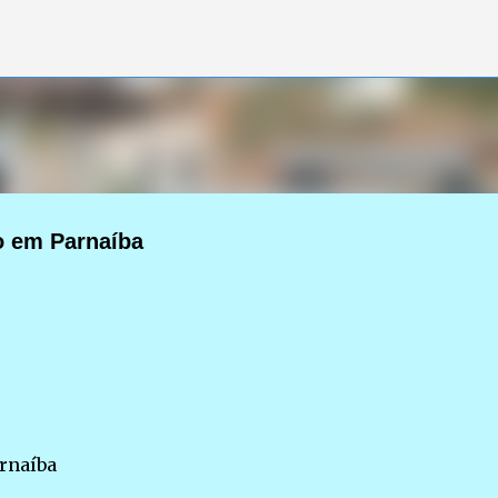
Pular para o conteúdo principal
o em Parnaíba
rnaíba