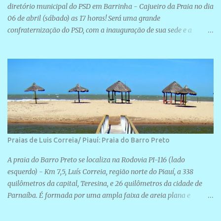
diretório municipal do PSD em Barrinha - Cajueiro da Praia no dia
06 de abril (sábado) as 17 horas! Será uma grande
confraternização do PSD, com a inauguração de sua sede e a
realização de novas filiações partidárias. A sede está localizada na
Rua São José, 98 Barrinha - Cajueiro da Praia.
Praias de Luis Correia/ Piauí: Praia do Barro Preto
A praia do Barro Preto se localiza na Rodovia PI-116 (lado
esquerdo) - Km 7,5, Luís Correia, região norte do Piauí, a 338
quilômetros da capital, Teresina, e 26 quilômetros da cidade de
Parnaíba. É formada por uma ampla faixa de areia plana e
retilínea na maior parte de sua extensão, chegando a mais ou
menos a 1,5 km de paisagens exuberantes. Possui ondas suaves