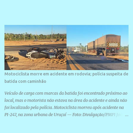
Motociclista morre em acidente em rodovia; polícia suspeita de
batida com caminhão
Veículo de carga com marcas da batida foi encontrado próximo ao
local, mas o motorista não estava na área do acidente e ainda não
foi localizado pela polícia. Motociclista morreu após acidente na
PI-247, na zona urbana de Uruçuí — Foto: Divulgação/PMPI João
Pedro de Sousa Santos morreu na manhã desta sexta-feira (31) em
um acidente na PI-247, na zona urbana de Uruçuí, no Sul do Piauí.