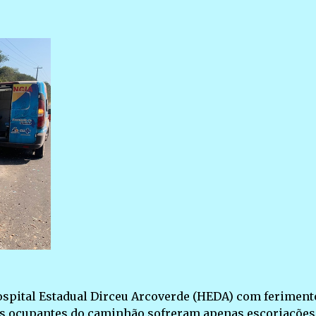
Hospital Estadual Dirceu Arcoverde (HEDA) com feriment
is ocupantes do caminhão sofreram apenas escoriações