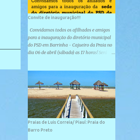
Convite de inauguração!!!
Convidamos todos os afilhados e amigos
para a inauguração do diretório municipal
do PSD em Barrinha - Cajueiro da Praia no
dia 06 de abril (sábado) as 17 horas! Será
uma grande confraternização do PSD, com a
inauguração de sua sede e a realização de
novas filiações partidárias. A sede está
localizada na Rua São José, 98 Barrinha -
Cajueiro da Praia.
Praias de Luis Correia/ Piauí: Praia do
Barro Preto