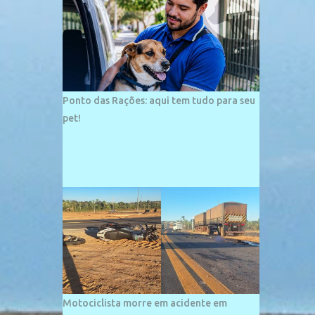
palco de amplos investimentos e projetos
grandiosos como hotéis, pousadas e
residências de veraneio de grande porte. O
maior empreendimento fixado nessa área é
o SESC Praia, inaugurado em 12 de julho de
1996. Com arquitetura moderna,...
Ponto das Rações: aqui tem tudo para seu
pet!
Motociclista morre em acidente em