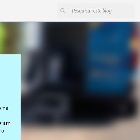
) na
ue um
 o