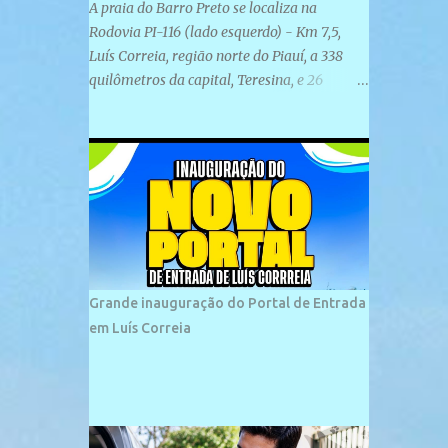
A praia do Barro Preto se localiza na
Rodovia PI-116 (lado esquerdo) - Km 7,5,
Luís Correia, região norte do Piauí, a 338
quilômetros da capital, Teresina, e 26
quilômetros da cidade de Parnaíba. É
formada por uma ampla faixa de areia
plana e retilínea na maior parte de sua
extensão, chegando a mais ou menos a 1,5
km de paisagens exuberantes. Possui ondas
suaves devido ao extensivo molhe de pedras
que não chegam a 2 metros de altura, não
apresentando dunas em seu espaço
geográfico. Não se sabe ao certo porque a
Grande inauguração do Portal de Entrada
praia leva esse nome, e muitas das suas
em Luís Correia
historias foram esquecidas ao longo do
tempo. A praia é frequentada por moradores
e turistas, em geral veranistas piauienses e,
em menor número, pessoas de estados
vizinhos. O bairro onde se localiza a praia é