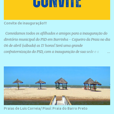
Convite de inauguração!!!
Convidamos todos os afilhados e amigos para a inauguração do
diretório municipal do PSD em Barrinha - Cajueiro da Praia no dia
06 de abril (sábado) as 17 horas! Será uma grande
confraternização do PSD, com a inauguração de sua sede e a
realização de novas filiações partidárias. A sede está localizada na
Rua São José, 98 Barrinha - Cajueiro da Praia.
Praias de Luis Correia/ Piauí: Praia do Barro Preto