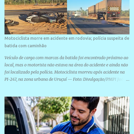
Motociclista morre em acidente em rodovia; polícia suspeita de
batida com caminhão
Veículo de carga com marcas da batida foi encontrado próximo ao
local, mas o motorista não estava na área do acidente e ainda não
foi localizado pela polícia. Motociclista morreu após acidente na
PI-247, na zona urbana de Uruçuí — Foto: Divulgação/PMPI João
Pedro de Sousa Santos morreu na manhã desta sexta-feira (31) em
um acidente na PI-247, na zona urbana de Uruçuí, no Sul do Piauí.
A Polícia Militar informou que um caminhão com marcas de
colisão foi encontrado próximo ao local. Segundo o 10º Batalhão
da Polícia Militar (10º BPM), a equipe foi acionada por volta das 6h
para atender à ocorrência. Material de referência geográfica Ao
chegar ao local, os policiais constataram a morte do motociclista e