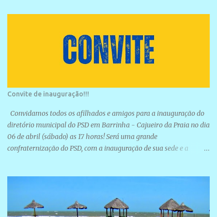
Convite de inauguração!!!
Convidamos todos os afilhados e amigos para a inauguração do
diretório municipal do PSD em Barrinha - Cajueiro da Praia no dia
06 de abril (sábado) as 17 horas! Será uma grande
confraternização do PSD, com a inauguração de sua sede e a
realização de novas filiações partidárias. A sede está localizada na
Rua São José, 98 Barrinha - Cajueiro da Praia.