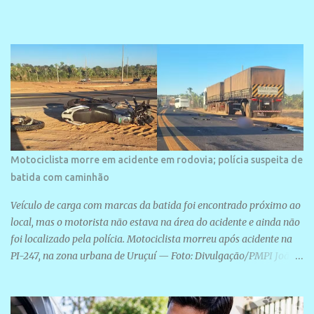
veraneio de grande porte. O maior empreendimento fixado nessa
área é o SESC Praia, inaugurado em 12 de julho de 1996. Com
arquitetura moderna,...
Motociclista morre em acidente em rodovia; polícia suspeita de
batida com caminhão
Veículo de carga com marcas da batida foi encontrado próximo ao
local, mas o motorista não estava na área do acidente e ainda não
foi localizado pela polícia. Motociclista morreu após acidente na
PI-247, na zona urbana de Uruçuí — Foto: Divulgação/PMPI João
Pedro de Sousa Santos morreu na manhã desta sexta-feira (31) em
um acidente na PI-247, na zona urbana de Uruçuí, no Sul do Piauí.
A Polícia Militar informou que um caminhão com marcas de