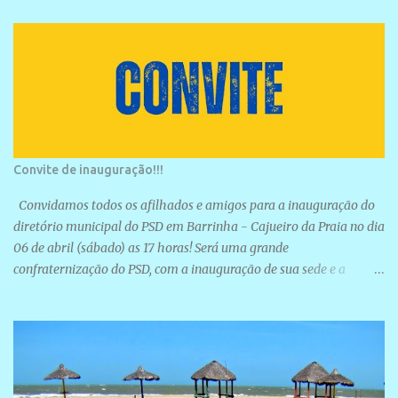
Convite de inauguração!!!
Convidamos todos os afilhados e amigos para a inauguração do
diretório municipal do PSD em Barrinha - Cajueiro da Praia no dia
06 de abril (sábado) as 17 horas! Será uma grande
confraternização do PSD, com a inauguração de sua sede e a
realização de novas filiações partidárias. A sede está localizada na
Rua São José, 98 Barrinha - Cajueiro da Praia.