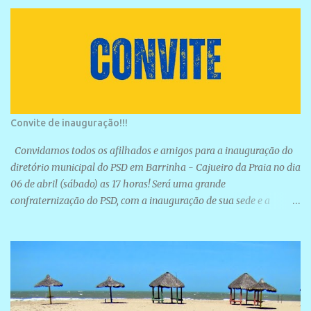
Convite de inauguração!!!
Convidamos todos os afilhados e amigos para a inauguração do
diretório municipal do PSD em Barrinha - Cajueiro da Praia no dia
06 de abril (sábado) as 17 horas! Será uma grande
confraternização do PSD, com a inauguração de sua sede e a
realização de novas filiações partidárias. A sede está localizada na
Rua São José, 98 Barrinha - Cajueiro da Praia.