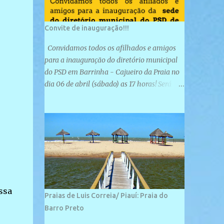
Convite de inauguração!!!
Convidamos todos os afilhados e amigos
para a inauguração do diretório municipal
do PSD em Barrinha - Cajueiro da Praia no
dia 06 de abril (sábado) as 17 horas! Será
uma grande confraternização do PSD, com a
inauguração de sua sede e a realização de
novas filiações partidárias. A sede está
localizada na Rua São José, 98 Barrinha -
Cajueiro da Praia.
ssa
Praias de Luis Correia/ Piauí: Praia do
Barro Preto