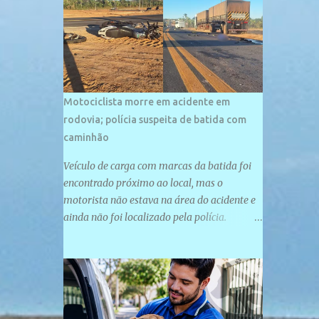
palco de amplos investimentos e projetos
grandiosos como hotéis, pousadas e
residências de veraneio de grande porte. O
maior empreendimento fixado nessa área é
o SESC Praia, inaugurado em 12 de julho de
1996. Com arquitetura moderna,...
Motociclista morre em acidente em
rodovia; polícia suspeita de batida com
caminhão
Veículo de carga com marcas da batida foi
encontrado próximo ao local, mas o
motorista não estava na área do acidente e
ainda não foi localizado pela polícia.
Motociclista morreu após acidente na PI-
247, na zona urbana de Uruçuí — Foto:
Divulgação/PMPI João Pedro de Sousa
Santos morreu na manhã desta sexta-feira
(31) em um acidente na PI-247, na zona