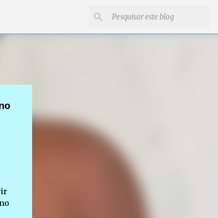
 no
ir
 no