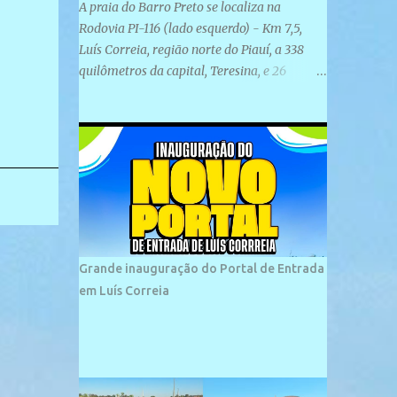
A praia do Barro Preto se localiza na
Rodovia PI-116 (lado esquerdo) - Km 7,5,
Luís Correia, região norte do Piauí, a 338
quilômetros da capital, Teresina, e 26
quilômetros da cidade de Parnaíba. É
formada por uma ampla faixa de areia
plana e retilínea na maior parte de sua
extensão, chegando a mais ou menos a 1,5
km de paisagens exuberantes. Possui ondas
suaves devido ao extensivo molhe de pedras
que não chegam a 2 metros de altura, não
apresentando dunas em seu espaço
geográfico. Não se sabe ao certo porque a
Grande inauguração do Portal de Entrada
praia leva esse nome, e muitas das suas
em Luís Correia
historias foram esquecidas ao longo do
tempo. A praia é frequentada por moradores
e turistas, em geral veranistas piauienses e,
em menor número, pessoas de estados
vizinhos. O bairro onde se localiza a praia é