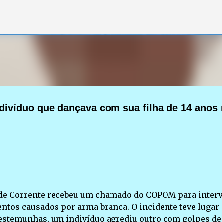
Pular para o conteúdo principal
ivíduo que dançava com sua filha de 14 anos
ica de Corrente recebeu um chamado do COPOM para interv
ntos causados por arma branca. O incidente teve lugar
estemunhas, um indivíduo agrediu outro com golpes de