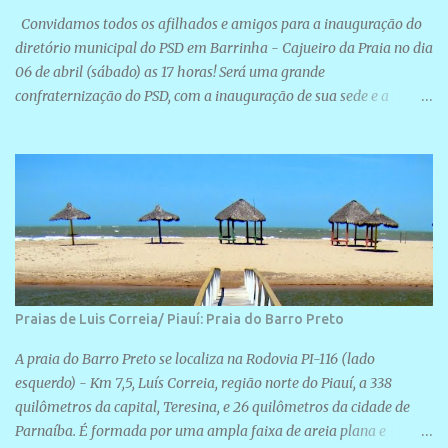
Convidamos todos os afilhados e amigos para a inauguração do
diretório municipal do PSD em Barrinha - Cajueiro da Praia no dia
06 de abril (sábado) as 17 horas! Será uma grande
confraternização do PSD, com a inauguração de sua sede e a
realização de novas filiações partidárias. A sede está localizada na
Rua São José, 98 Barrinha - Cajueiro da Praia.
Praias de Luis Correia/ Piauí: Praia do Barro Preto
A praia do Barro Preto se localiza na Rodovia PI-116 (lado
esquerdo) - Km 7,5, Luís Correia, região norte do Piauí, a 338
quilômetros da capital, Teresina, e 26 quilômetros da cidade de
Parnaíba. É formada por uma ampla faixa de areia plana e