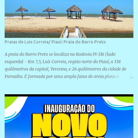
Praias de Luis Correia/ Piauí: Praia do Barro Preto
A praia do Barro Preto se localiza na Rodovia PI-116 (lado
esquerdo) - Km 7,5, Luís Correia, região norte do Piauí, a 338
quilômetros da capital, Teresina, e 26 quilômetros da cidade de
Parnaíba. É formada por uma ampla faixa de areia plana e
retilínea na maior parte de sua extensão, chegando a mais ou
menos a 1,5 km de paisagens exuberantes. Possui ondas suaves
devido ao extensivo molhe de pedras que não chegam a 2 metros
de altura, não apresentando dunas em seu espaço geográfico. Não
se sabe ao certo porque a praia leva esse nome, e muitas das suas
historias foram esquecidas ao longo do tempo. A praia é
frequentada por moradores e turistas, em geral veranistas
piauienses e, em menor número, pessoas de estados vizinhos. O