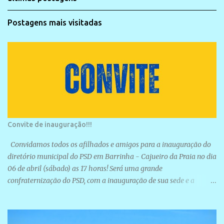
Postagens mais visitadas
Convite de inauguração!!!
Convidamos todos os afilhados e amigos para a inauguração do
diretório municipal do PSD em Barrinha - Cajueiro da Praia no dia
06 de abril (sábado) as 17 horas! Será uma grande
confraternização do PSD, com a inauguração de sua sede e a
realização de novas filiações partidárias. A sede está localizada na
Rua São José, 98 Barrinha - Cajueiro da Praia.