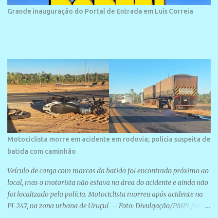
bairro onde se localiza a praia é palco de amplos investimentos e
Grande inauguração do Portal de Entrada em Luís Correia
projetos grandiosos como hotéis, pousadas e residências de
veraneio de grande porte. O maior empreendimento fixado nessa
área é o SESC Praia, inaugurado em 12 de julho de 1996. Com
arquitetura moderna,...
Motociclista morre em acidente em rodovia; polícia suspeita de
batida com caminhão
Veículo de carga com marcas da batida foi encontrado próximo ao
local, mas o motorista não estava na área do acidente e ainda não
foi localizado pela polícia. Motociclista morreu após acidente na
PI-247, na zona urbana de Uruçuí — Foto: Divulgação/PMPI João
Pedro de Sousa Santos morreu na manhã desta sexta-feira (31) em