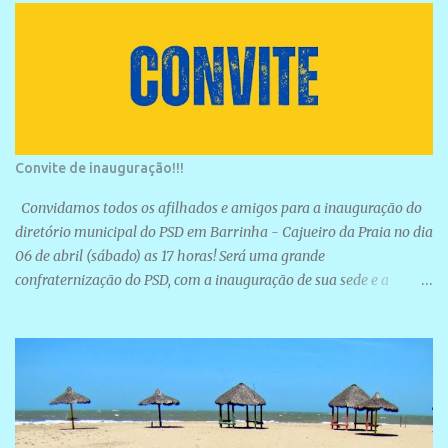
Convite de inauguração!!!
Convidamos todos os afilhados e amigos para a inauguração do
diretório municipal do PSD em Barrinha - Cajueiro da Praia no dia
06 de abril (sábado) as 17 horas! Será uma grande
confraternização do PSD, com a inauguração de sua sede e a
realização de novas filiações partidárias. A sede está localizada na
Rua São José, 98 Barrinha - Cajueiro da Praia.