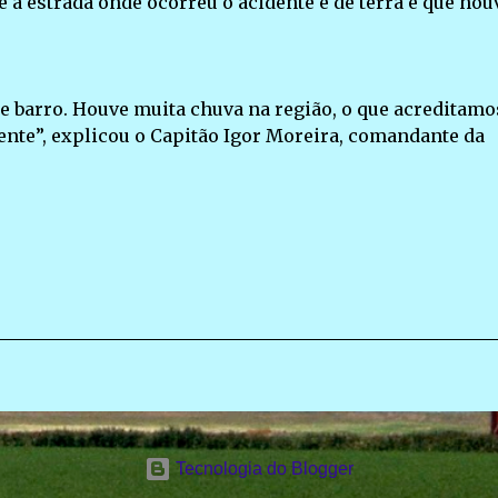
e a estrada onde ocorreu o acidente é de terra e que hou
 e barro. Houve muita chuva na região, o que acreditamo
dente”, explicou o Capitão Igor Moreira, comandante da
Tecnologia do Blogger