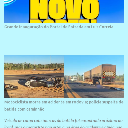
historias foram esquecidas ao longo do tempo. A praia é
frequentada por moradores e turistas, em geral veranistas
piauienses e, em menor número, pessoas de estados vizinhos. O
bairro onde se localiza a praia é palco de amplos investimentos e
Grande inauguração do Portal de Entrada em Luís Correia
projetos grandiosos como hotéis, pousadas e residências de
veraneio de grande porte. O maior empreendimento fixado nessa
área é o SESC Praia, inaugurado em 12 de julho de 1996. Com
arquitetura moderna,...
Motociclista morre em acidente em rodovia; polícia suspeita de
batida com caminhão
Veículo de carga com marcas da batida foi encontrado próximo ao
local, mas o motorista não estava na área do acidente e ainda não