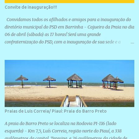
Convite de inauguração!!!
Convidamos todos os afilhados e amigos para a inauguração do
diretório municipal do PSD em Barrinha - Cajueiro da Praia no dia
06 de abril (sábado) as 17 horas! Será uma grande
confraternização do PSD, com a inauguração de sua sede e a
realização de novas filiações partidárias. A sede está localizada na
Rua São José, 98 Barrinha - Cajueiro da Praia.
Praias de Luis Correia/ Piauí: Praia do Barro Preto
A praia do Barro Preto se localiza na Rodovia PI-116 (lado
esquerdo) - Km 7,5, Luís Correia, região norte do Piauí, a 338
quilômetros da capital, Teresina, e 26 quilômetros da cidade de