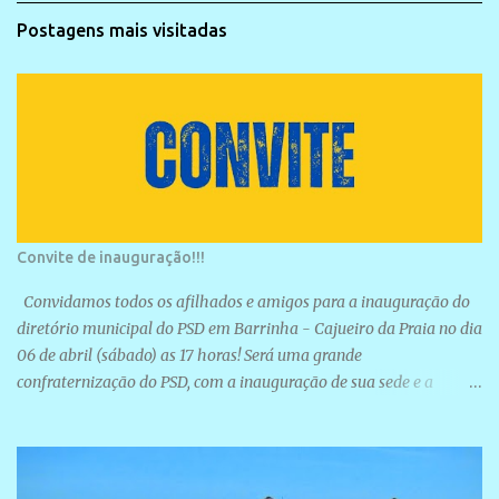
Postagens mais visitadas
Convite de inauguração!!!
Convidamos todos os afilhados e amigos para a inauguração do
diretório municipal do PSD em Barrinha - Cajueiro da Praia no dia
06 de abril (sábado) as 17 horas! Será uma grande
confraternização do PSD, com a inauguração de sua sede e a
realização de novas filiações partidárias. A sede está localizada na
Rua São José, 98 Barrinha - Cajueiro da Praia.