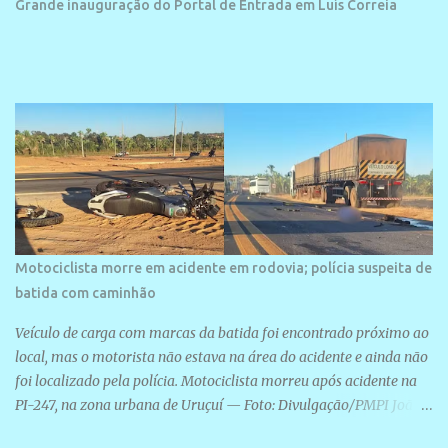
Grande inauguração do Portal de Entrada em Luís Correia
projetos grandiosos como hotéis, pousadas e residências de
veraneio de grande porte. O maior empreendimento fixado nessa
área é o SESC Praia, inaugurado em 12 de julho de 1996. Com
arquitetura moderna,...
Motociclista morre em acidente em rodovia; polícia suspeita de
batida com caminhão
Veículo de carga com marcas da batida foi encontrado próximo ao
local, mas o motorista não estava na área do acidente e ainda não
foi localizado pela polícia. Motociclista morreu após acidente na
PI-247, na zona urbana de Uruçuí — Foto: Divulgação/PMPI João
Pedro de Sousa Santos morreu na manhã desta sexta-feira (31) em