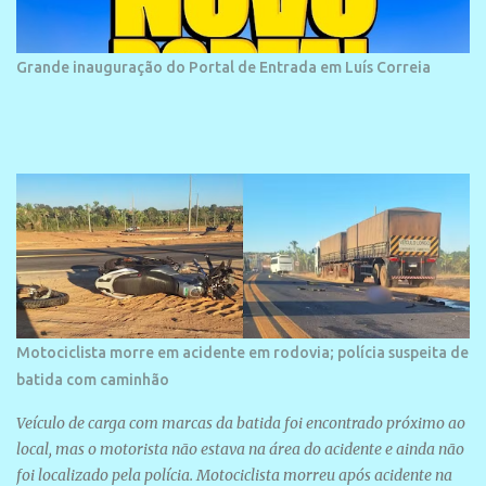
frequentada por moradores e turistas, em geral veranistas
piauienses e, em menor número, pessoas de estados vizinhos. O
bairro onde se localiza a praia é palco de amplos investimentos e
Grande inauguração do Portal de Entrada em Luís Correia
projetos grandiosos como hotéis, pousadas e residências de
veraneio de grande porte. O maior empreendimento fixado nessa
área é o SESC Praia, inaugurado em 12 de julho de 1996. Com
arquitetura moderna,...
Motociclista morre em acidente em rodovia; polícia suspeita de
batida com caminhão
Veículo de carga com marcas da batida foi encontrado próximo ao
local, mas o motorista não estava na área do acidente e ainda não
foi localizado pela polícia. Motociclista morreu após acidente na