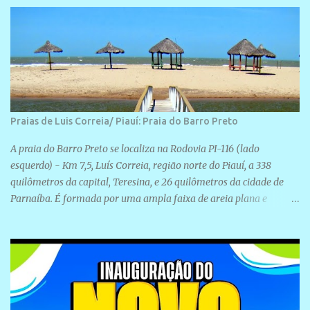
Rua São José, 98 Barrinha - Cajueiro da Praia.
Praias de Luis Correia/ Piauí: Praia do Barro Preto
A praia do Barro Preto se localiza na Rodovia PI-116 (lado
esquerdo) - Km 7,5, Luís Correia, região norte do Piauí, a 338
quilômetros da capital, Teresina, e 26 quilômetros da cidade de
Parnaíba. É formada por uma ampla faixa de areia plana e
retilínea na maior parte de sua extensão, chegando a mais ou
menos a 1,5 km de paisagens exuberantes. Possui ondas suaves
devido ao extensivo molhe de pedras que não chegam a 2 metros
de altura, não apresentando dunas em seu espaço geográfico. Não
se sabe ao certo porque a praia leva esse nome, e muitas das suas
historias foram esquecidas ao longo do tempo. A praia é