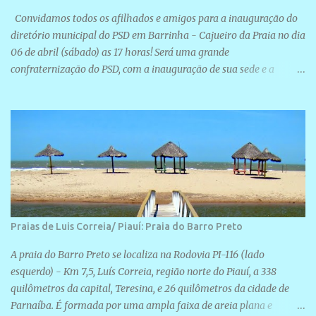
Convidamos todos os afilhados e amigos para a inauguração do
diretório municipal do PSD em Barrinha - Cajueiro da Praia no dia
06 de abril (sábado) as 17 horas! Será uma grande
confraternização do PSD, com a inauguração de sua sede e a
realização de novas filiações partidárias. A sede está localizada na
Rua São José, 98 Barrinha - Cajueiro da Praia.
Praias de Luis Correia/ Piauí: Praia do Barro Preto
A praia do Barro Preto se localiza na Rodovia PI-116 (lado
esquerdo) - Km 7,5, Luís Correia, região norte do Piauí, a 338
quilômetros da capital, Teresina, e 26 quilômetros da cidade de
Parnaíba. É formada por uma ampla faixa de areia plana e