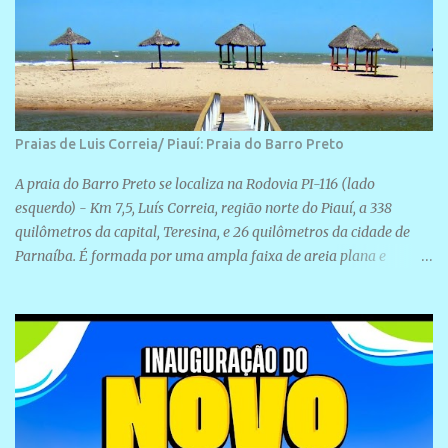
Praias de Luis Correia/ Piauí: Praia do Barro Preto
A praia do Barro Preto se localiza na Rodovia PI-116 (lado
esquerdo) - Km 7,5, Luís Correia, região norte do Piauí, a 338
quilômetros da capital, Teresina, e 26 quilômetros da cidade de
Parnaíba. É formada por uma ampla faixa de areia plana e
retilínea na maior parte de sua extensão, chegando a mais ou
menos a 1,5 km de paisagens exuberantes. Possui ondas suaves
devido ao extensivo molhe de pedras que não chegam a 2 metros
de altura, não apresentando dunas em seu espaço geográfico. Não
se sabe ao certo porque a praia leva esse nome, e muitas das suas
historias foram esquecidas ao longo do tempo. A praia é
frequentada por moradores e turistas, em geral veranistas