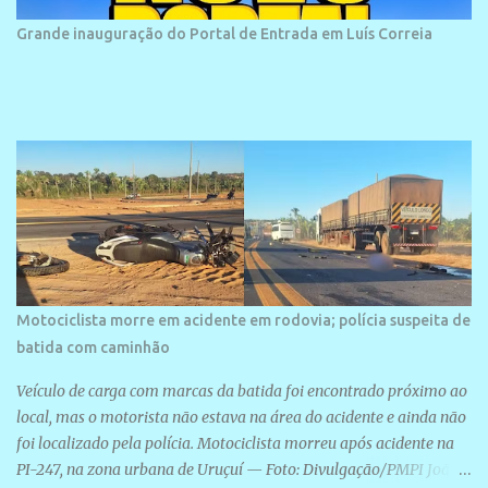
piauienses e, em menor número, pessoas de estados vizinhos. O
bairro onde se localiza a praia é palco de amplos investimentos e
Grande inauguração do Portal de Entrada em Luís Correia
projetos grandiosos como hotéis, pousadas e residências de
veraneio de grande porte. O maior empreendimento fixado nessa
área é o SESC Praia, inaugurado em 12 de julho de 1996. Com
arquitetura moderna,...
Motociclista morre em acidente em rodovia; polícia suspeita de
batida com caminhão
Veículo de carga com marcas da batida foi encontrado próximo ao
local, mas o motorista não estava na área do acidente e ainda não
foi localizado pela polícia. Motociclista morreu após acidente na
PI-247, na zona urbana de Uruçuí — Foto: Divulgação/PMPI João