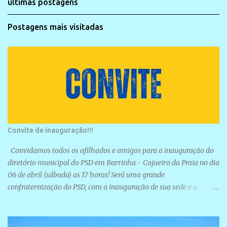
últimas postagens
Postagens mais visitadas
Convite de inauguração!!!
Convidamos todos os afilhados e amigos para a inauguração do
diretório municipal do PSD em Barrinha - Cajueiro da Praia no dia
06 de abril (sábado) as 17 horas! Será uma grande
confraternização do PSD, com a inauguração de sua sede e a
realização de novas filiações partidárias. A sede está localizada na
Rua São José, 98 Barrinha - Cajueiro da Praia.