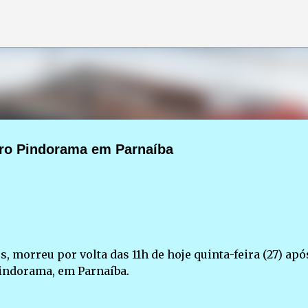
Pular para o conteúdo principal
irro Pindorama em Parnaíba
, morreu por volta das 11h de hoje quinta-feira (27) apó
Pindorama, em Parnaíba.