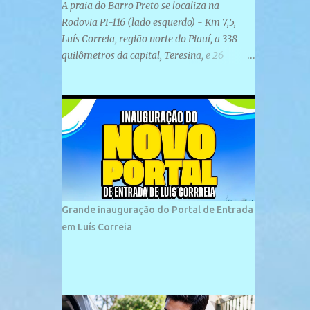
A praia do Barro Preto se localiza na
Rodovia PI-116 (lado esquerdo) - Km 7,5,
Luís Correia, região norte do Piauí, a 338
quilômetros da capital, Teresina, e 26
quilômetros da cidade de Parnaíba. É
formada por uma ampla faixa de areia
plana e retilínea na maior parte de sua
extensão, chegando a mais ou menos a 1,5
km de paisagens exuberantes. Possui ondas
suaves devido ao extensivo molhe de pedras
que não chegam a 2 metros de altura, não
apresentando dunas em seu espaço
geográfico. Não se sabe ao certo porque a
Grande inauguração do Portal de Entrada
praia leva esse nome, e muitas das suas
em Luís Correia
historias foram esquecidas ao longo do
tempo. A praia é frequentada por moradores
e turistas, em geral veranistas piauienses e,
em menor número, pessoas de estados
vizinhos. O bairro onde se localiza a praia é