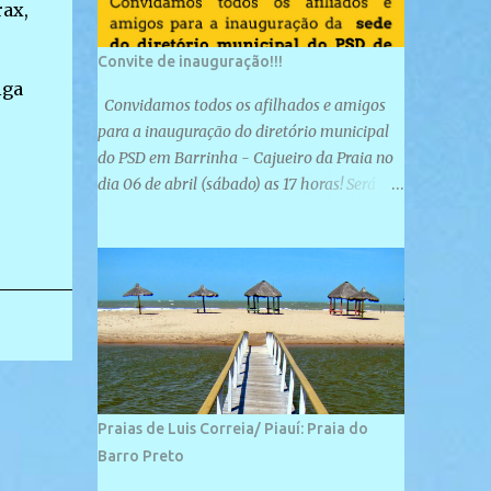
rax,
Convite de inauguração!!!
iga
Convidamos todos os afilhados e amigos
para a inauguração do diretório municipal
do PSD em Barrinha - Cajueiro da Praia no
dia 06 de abril (sábado) as 17 horas! Será
uma grande confraternização do PSD, com a
inauguração de sua sede e a realização de
novas filiações partidárias. A sede está
localizada na Rua São José, 98 Barrinha -
Cajueiro da Praia.
Praias de Luis Correia/ Piauí: Praia do
Barro Preto