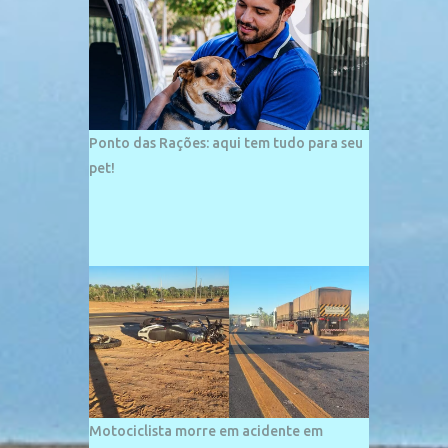
palco de amplos investimentos e projetos
grandiosos como hotéis, pousadas e
residências de veraneio de grande porte. O
maior empreendimento fixado nessa área é
o SESC Praia, inaugurado em 12 de julho de
1996. Com arquitetura moderna,...
Ponto das Rações: aqui tem tudo para seu
pet!
Motociclista morre em acidente em