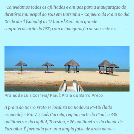
Convidamos todos os afilhados e amigos para a inauguração do
diretório municipal do PSD em Barrinha - Cajueiro da Praia no dia
06 de abril (sábado) as 17 horas! Será uma grande
confraternização do PSD, com a inauguração de sua sede e a
realização de novas filiações partidárias. A sede está localizada na
Rua São José, 98 Barrinha - Cajueiro da Praia.
Praias de Luis Correia/ Piauí: Praia do Barro Preto
A praia do Barro Preto se localiza na Rodovia PI-116 (lado
esquerdo) - Km 7,5, Luís Correia, região norte do Piauí, a 338
quilômetros da capital, Teresina, e 26 quilômetros da cidade de
Parnaíba. É formada por uma ampla faixa de areia plana e