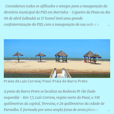
Convidamos todos os afilhados e amigos para a inauguração do
diretório municipal do PSD em Barrinha - Cajueiro da Praia no dia
06 de abril (sábado) as 17 horas! Será uma grande
confraternização do PSD, com a inauguração de sua sede e a
realização de novas filiações partidárias. A sede está localizada na
Rua São José, 98 Barrinha - Cajueiro da Praia.
Praias de Luis Correia/ Piauí: Praia do Barro Preto
A praia do Barro Preto se localiza na Rodovia PI-116 (lado
esquerdo) - Km 7,5, Luís Correia, região norte do Piauí, a 338
quilômetros da capital, Teresina, e 26 quilômetros da cidade de
Parnaíba. É formada por uma ampla faixa de areia plana e