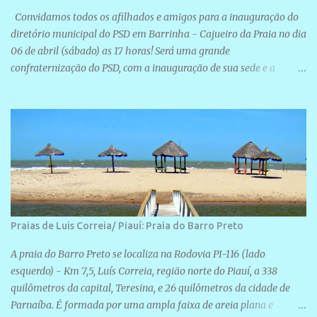
Convidamos todos os afilhados e amigos para a inauguração do
diretório municipal do PSD em Barrinha - Cajueiro da Praia no dia
06 de abril (sábado) as 17 horas! Será uma grande
confraternização do PSD, com a inauguração de sua sede e a
realização de novas filiações partidárias. A sede está localizada na
Rua São José, 98 Barrinha - Cajueiro da Praia.
Praias de Luis Correia/ Piauí: Praia do Barro Preto
A praia do Barro Preto se localiza na Rodovia PI-116 (lado
esquerdo) - Km 7,5, Luís Correia, região norte do Piauí, a 338
quilômetros da capital, Teresina, e 26 quilômetros da cidade de
Parnaíba. É formada por uma ampla faixa de areia plana e