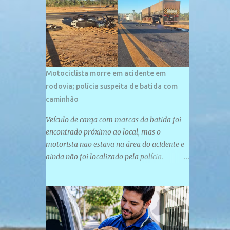
palco de amplos investimentos e projetos
grandiosos como hotéis, pousadas e
residências de veraneio de grande porte. O
maior empreendimento fixado nessa área é
o SESC Praia, inaugurado em 12 de julho de
1996. Com arquitetura moderna,...
Motociclista morre em acidente em
rodovia; polícia suspeita de batida com
caminhão
Veículo de carga com marcas da batida foi
encontrado próximo ao local, mas o
motorista não estava na área do acidente e
ainda não foi localizado pela polícia.
Motociclista morreu após acidente na PI-
247, na zona urbana de Uruçuí — Foto:
Divulgação/PMPI João Pedro de Sousa
Santos morreu na manhã desta sexta-feira
(31) em um acidente na PI-247, na zona