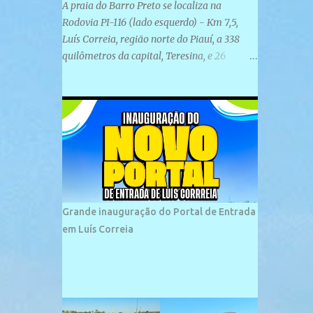
A praia do Barro Preto se localiza na
Rodovia PI-116 (lado esquerdo) - Km 7,5,
Luís Correia, região norte do Piauí, a 338
quilômetros da capital, Teresina, e 26
quilômetros da cidade de Parnaíba. É
formada por uma ampla faixa de areia
plana e retilínea na maior parte de sua
extensão, chegando a mais ou menos a 1,5
km de paisagens exuberantes. Possui ondas
suaves devido ao extensivo molhe de pedras
que não chegam a 2 metros de altura, não
apresentando dunas em seu espaço
geográfico. Não se sabe ao certo porque a
Grande inauguração do Portal de Entrada
praia leva esse nome, e muitas das suas
em Luís Correia
historias foram esquecidas ao longo do
tempo. A praia é frequentada por moradores
e turistas, em geral veranistas piauienses e,
em menor número, pessoas de estados
vizinhos. O bairro onde se localiza a praia é