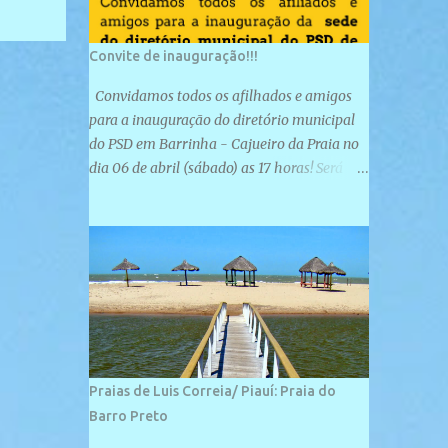
Convite de inauguração!!!
Convidamos todos os afilhados e amigos
para a inauguração do diretório municipal
do PSD em Barrinha - Cajueiro da Praia no
dia 06 de abril (sábado) as 17 horas! Será
uma grande confraternização do PSD, com a
inauguração de sua sede e a realização de
novas filiações partidárias. A sede está
localizada na Rua São José, 98 Barrinha -
Cajueiro da Praia.
Praias de Luis Correia/ Piauí: Praia do
Barro Preto