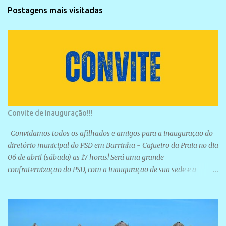
Postagens mais visitadas
Convite de inauguração!!!
Convidamos todos os afilhados e amigos para a inauguração do
diretório municipal do PSD em Barrinha - Cajueiro da Praia no dia
06 de abril (sábado) as 17 horas! Será uma grande
confraternização do PSD, com a inauguração de sua sede e a
realização de novas filiações partidárias. A sede está localizada na
Rua São José, 98 Barrinha - Cajueiro da Praia.