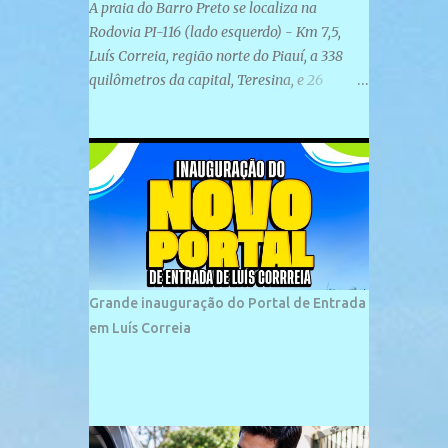
A praia do Barro Preto se localiza na
Rodovia PI-116 (lado esquerdo) - Km 7,5,
Luís Correia, região norte do Piauí, a 338
quilômetros da capital, Teresina, e 26
quilômetros da cidade de Parnaíba. É
formada por uma ampla faixa de areia
plana e retilínea na maior parte de sua
extensão, chegando a mais ou menos a 1,5
km de paisagens exuberantes. Possui ondas
suaves devido ao extensivo molhe de pedras
que não chegam a 2 metros de altura, não
apresentando dunas em seu espaço
geográfico. Não se sabe ao certo porque a
Grande inauguração do Portal de Entrada
praia leva esse nome, e muitas das suas
em Luís Correia
historias foram esquecidas ao longo do
tempo. A praia é frequentada por moradores
e turistas, em geral veranistas piauienses e,
em menor número, pessoas de estados
vizinhos. O bairro onde se localiza a praia é