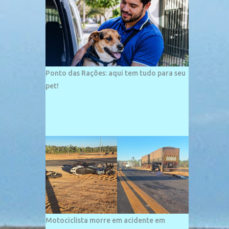
palco de amplos investimentos e projetos
grandiosos como hotéis, pousadas e
residências de veraneio de grande porte. O
maior empreendimento fixado nessa área é
o SESC Praia, inaugurado em 12 de julho de
1996. Com arquitetura moderna,...
Ponto das Rações: aqui tem tudo para seu
pet!
Motociclista morre em acidente em