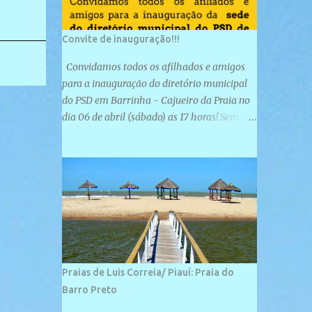
Convite de inauguração!!!
Convidamos todos os afilhados e amigos
para a inauguração do diretório municipal
do PSD em Barrinha - Cajueiro da Praia no
dia 06 de abril (sábado) as 17 horas! Será
uma grande confraternização do PSD, com a
inauguração de sua sede e a realização de
novas filiações partidárias. A sede está
localizada na Rua São José, 98 Barrinha -
Cajueiro da Praia.
Praias de Luis Correia/ Piauí: Praia do
Barro Preto