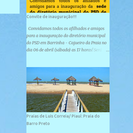
Convite de inauguração!!!
Convidamos todos os afilhados e amigos
para a inauguração do diretório municipal
do PSD em Barrinha - Cajueiro da Praia no
dia 06 de abril (sábado) as 17 horas! Será
uma grande confraternização do PSD, com a
inauguração de sua sede e a realização de
novas filiações partidárias. A sede está
localizada na Rua São José, 98 Barrinha -
Cajueiro da Praia.
Praias de Luis Correia/ Piauí: Praia do
Barro Preto