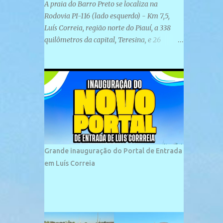
A praia do Barro Preto se localiza na
Rodovia PI-116 (lado esquerdo) - Km 7,5,
Luís Correia, região norte do Piauí, a 338
quilômetros da capital, Teresina, e 26
quilômetros da cidade de Parnaíba. É
formada por uma ampla faixa de areia
plana e retilínea na maior parte de sua
extensão, chegando a mais ou menos a 1,5
km de paisagens exuberantes. Possui ondas
suaves devido ao extensivo molhe de pedras
que não chegam a 2 metros de altura, não
apresentando dunas em seu espaço
geográfico. Não se sabe ao certo porque a
Grande inauguração do Portal de Entrada
praia leva esse nome, e muitas das suas
em Luís Correia
historias foram esquecidas ao longo do
tempo. A praia é frequentada por moradores
e turistas, em geral veranistas piauienses e,
em menor número, pessoas de estados
vizinhos. O bairro onde se localiza a praia é