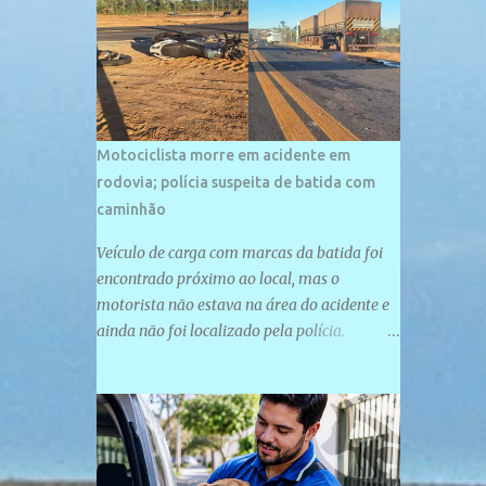
palco de amplos investimentos e projetos
grandiosos como hotéis, pousadas e
residências de veraneio de grande porte. O
maior empreendimento fixado nessa área é
o SESC Praia, inaugurado em 12 de julho de
1996. Com arquitetura moderna,...
Motociclista morre em acidente em
rodovia; polícia suspeita de batida com
caminhão
Veículo de carga com marcas da batida foi
encontrado próximo ao local, mas o
motorista não estava na área do acidente e
ainda não foi localizado pela polícia.
Motociclista morreu após acidente na PI-
247, na zona urbana de Uruçuí — Foto:
Divulgação/PMPI João Pedro de Sousa
Santos morreu na manhã desta sexta-feira
(31) em um acidente na PI-247, na zona