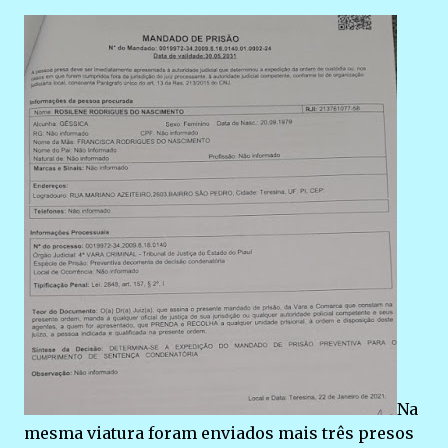
Na
mesma viatura foram enviados mais três presos