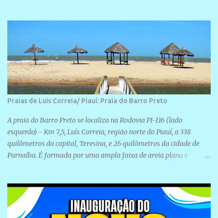
realização de novas filiações partidárias. A sede está localizada na
Rua São José, 98 Barrinha - Cajueiro da Praia.
Praias de Luis Correia/ Piauí: Praia do Barro Preto
A praia do Barro Preto se localiza na Rodovia PI-116 (lado
esquerdo) - Km 7,5, Luís Correia, região norte do Piauí, a 338
quilômetros da capital, Teresina, e 26 quilômetros da cidade de
Parnaíba. É formada por uma ampla faixa de areia plana e
retilínea na maior parte de sua extensão, chegando a mais ou
menos a 1,5 km de paisagens exuberantes. Possui ondas suaves
devido ao extensivo molhe de pedras que não chegam a 2 metros
de altura, não apresentando dunas em seu espaço geográfico. Não
se sabe ao certo porque a praia leva esse nome, e muitas das suas