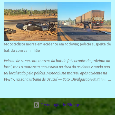
Motociclista morre em acidente em rodovia; polícia suspeita de
batida com caminhão
Veículo de carga com marcas da batida foi encontrado próximo ao
local, mas o motorista não estava na área do acidente e ainda não
foi localizado pela polícia. Motociclista morreu após acidente na
PI-247, na zona urbana de Uruçuí — Foto: Divulgação/PMPI João
Pedro de Sousa Santos morreu na manhã desta sexta-feira (31) em
um acidente na PI-247, na zona urbana de Uruçuí, no Sul do Piauí.
A Polícia Militar informou que um caminhão com marcas de
colisão foi encontrado próximo ao local. Segundo o 10º Batalhão
Tecnologia do Blogger
da Polícia Militar (10º BPM), a equipe foi acionada por volta das 6h