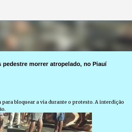
Pular para o conteúdo principal
 pedestre morrer atropelado, no Piauí
para bloquear a via durante o protesto. A interdição
ão.