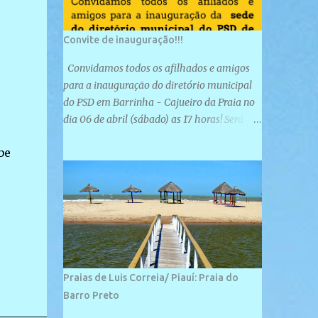
Convite de inauguração!!!
Convidamos todos os afilhados e amigos
para a inauguração do diretório municipal
do PSD em Barrinha - Cajueiro da Praia no
dia 06 de abril (sábado) as 17 horas! Será
uma grande confraternização do PSD, com a
be
inauguração de sua sede e a realização de
novas filiações partidárias. A sede está
localizada na Rua São José, 98 Barrinha -
Cajueiro da Praia.
Praias de Luis Correia/ Piauí: Praia do
Barro Preto