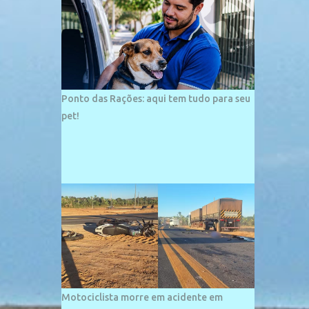
palco de amplos investimentos e projetos
grandiosos como hotéis, pousadas e
residências de veraneio de grande porte. O
maior empreendimento fixado nessa área é
o SESC Praia, inaugurado em 12 de julho de
1996. Com arquitetura moderna,...
Ponto das Rações: aqui tem tudo para seu
pet!
Motociclista morre em acidente em