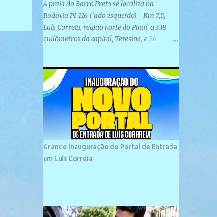
A praia do Barro Preto se localiza na
Rodovia PI-116 (lado esquerdo) - Km 7,5,
Luís Correia, região norte do Piauí, a 338
quilômetros da capital, Teresina, e 26
quilômetros da cidade de Parnaíba. É
formada por uma ampla faixa de areia
plana e retilínea na maior parte de sua
extensão, chegando a mais ou menos a 1,5
km de paisagens exuberantes. Possui ondas
suaves devido ao extensivo molhe de pedras
que não chegam a 2 metros de altura, não
apresentando dunas em seu espaço
geográfico. Não se sabe ao certo porque a
Grande inauguração do Portal de Entrada
praia leva esse nome, e muitas das suas
em Luís Correia
historias foram esquecidas ao longo do
tempo. A praia é frequentada por moradores
e turistas, em geral veranistas piauienses e,
em menor número, pessoas de estados
vizinhos. O bairro onde se localiza a praia é