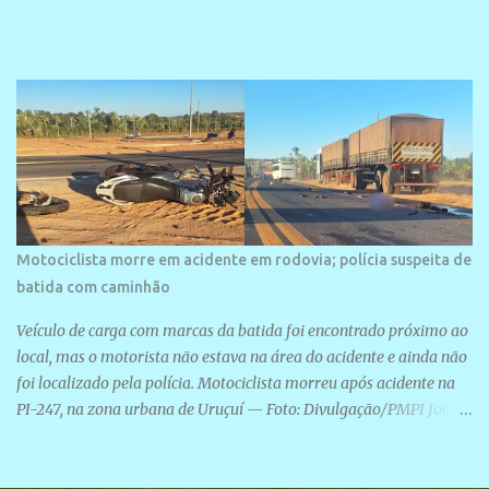
Motociclista morre em acidente em rodovia; polícia suspeita de
batida com caminhão
Veículo de carga com marcas da batida foi encontrado próximo ao
local, mas o motorista não estava na área do acidente e ainda não
foi localizado pela polícia. Motociclista morreu após acidente na
PI-247, na zona urbana de Uruçuí — Foto: Divulgação/PMPI João
Pedro de Sousa Santos morreu na manhã desta sexta-feira (31) em
um acidente na PI-247, na zona urbana de Uruçuí, no Sul do Piauí.
A Polícia Militar informou que um caminhão com marcas de