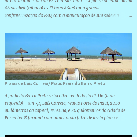
diretório municipal do PSD em Barrinha - Cajueiro da Praia no dia
06 de abril (sábado) as 17 horas! Será uma grande
confraternização do PSD, com a inauguração de sua sede e a
realização de novas filiações partidárias. A sede está localizada na
Rua São José, 98 Barrinha - Cajueiro da Praia.
Praias de Luis Correia/ Piauí: Praia do Barro Preto
A praia do Barro Preto se localiza na Rodovia PI-116 (lado
esquerdo) - Km 7,5, Luís Correia, região norte do Piauí, a 338
quilômetros da capital, Teresina, e 26 quilômetros da cidade de
Parnaíba. É formada por uma ampla faixa de areia plana e
retilínea na maior parte de sua extensão, chegando a mais ou
menos a 1,5 km de paisagens exuberantes. Possui ondas suaves