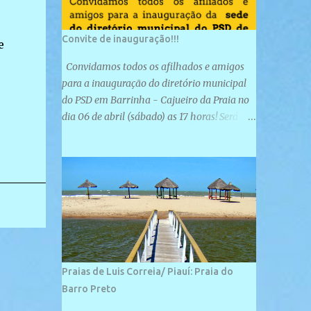
Convite de inauguração!!!
e
Convidamos todos os afilhados e amigos
para a inauguração do diretório municipal
do PSD em Barrinha - Cajueiro da Praia no
dia 06 de abril (sábado) as 17 horas! Será
uma grande confraternização do PSD, com a
inauguração de sua sede e a realização de
novas filiações partidárias. A sede está
localizada na Rua São José, 98 Barrinha -
Cajueiro da Praia.
Praias de Luis Correia/ Piauí: Praia do
Barro Preto