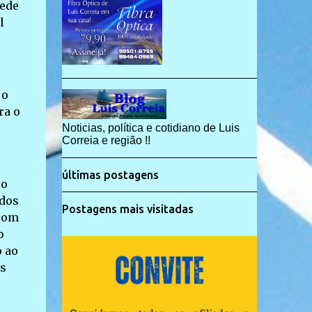
rede
l
 o
ra o
Noticias, política e cotidiano de Luis
Correia e região !!
últimas postagens
so
 dos
Postagens mais visitadas
 com
o
o ao
os