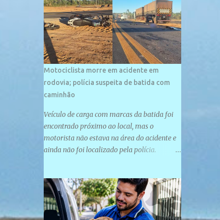
palco de amplos investimentos e projetos
grandiosos como hotéis, pousadas e
residências de veraneio de grande porte. O
maior empreendimento fixado nessa área é
o SESC Praia, inaugurado em 12 de julho de
1996. Com arquitetura moderna,...
Motociclista morre em acidente em
rodovia; polícia suspeita de batida com
caminhão
Veículo de carga com marcas da batida foi
encontrado próximo ao local, mas o
motorista não estava na área do acidente e
ainda não foi localizado pela polícia.
Motociclista morreu após acidente na PI-
247, na zona urbana de Uruçuí — Foto:
Divulgação/PMPI João Pedro de Sousa
Santos morreu na manhã desta sexta-feira
(31) em um acidente na PI-247, na zona