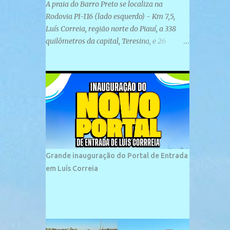
A praia do Barro Preto se localiza na
Rodovia PI-116 (lado esquerdo) - Km 7,5,
Luís Correia, região norte do Piauí, a 338
quilômetros da capital, Teresina, e 26
quilômetros da cidade de Parnaíba. É
formada por uma ampla faixa de areia
plana e retilínea na maior parte de sua
extensão, chegando a mais ou menos a 1,5
km de paisagens exuberantes. Possui ondas
suaves devido ao extensivo molhe de pedras
que não chegam a 2 metros de altura, não
apresentando dunas em seu espaço
geográfico. Não se sabe ao certo porque a
Grande inauguração do Portal de Entrada
praia leva esse nome, e muitas das suas
em Luís Correia
historias foram esquecidas ao longo do
tempo. A praia é frequentada por moradores
e turistas, em geral veranistas piauienses e,
em menor número, pessoas de estados
vizinhos. O bairro onde se localiza a praia é