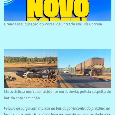
historias foram esquecidas ao longo do tempo. A praia é
frequentada por moradores e turistas, em geral veranistas
piauienses e, em menor número, pessoas de estados vizinhos. O
bairro onde se localiza a praia é palco de amplos investimentos e
Grande inauguração do Portal de Entrada em Luís Correia
projetos grandiosos como hotéis, pousadas e residências de
veraneio de grande porte. O maior empreendimento fixado nessa
área é o SESC Praia, inaugurado em 12 de julho de 1996. Com
arquitetura moderna,...
Motociclista morre em acidente em rodovia; polícia suspeita de
batida com caminhão
Veículo de carga com marcas da batida foi encontrado próximo ao
local, mas o motorista não estava na área do acidente e ainda não