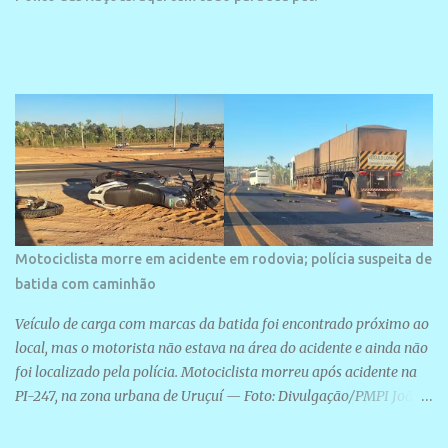
Motociclista morre em acidente em rodovia; polícia suspeita de
batida com caminhão
Veículo de carga com marcas da batida foi encontrado próximo ao
local, mas o motorista não estava na área do acidente e ainda não
foi localizado pela polícia. Motociclista morreu após acidente na
PI-247, na zona urbana de Uruçuí — Foto: Divulgação/PMPI João
Pedro de Sousa Santos morreu na manhã desta sexta-feira (31) em
um acidente na PI-247, na zona urbana de Uruçuí, no Sul do Piauí.