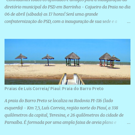
diretório municipal do PSD em Barrinha - Cajueiro da Praia no dia
06 de abril (sábado) as 17 horas! Será uma grande
confraternização do PSD, com a inauguração de sua sede e a
realização de novas filiações partidárias. A sede está localizada na
Rua São José, 98 Barrinha - Cajueiro da Praia.
Praias de Luis Correia/ Piauí: Praia do Barro Preto
A praia do Barro Preto se localiza na Rodovia PI-116 (lado
esquerdo) - Km 7,5, Luís Correia, região norte do Piauí, a 338
quilômetros da capital, Teresina, e 26 quilômetros da cidade de
Parnaíba. É formada por uma ampla faixa de areia plana e
retilínea na maior parte de sua extensão, chegando a mais ou