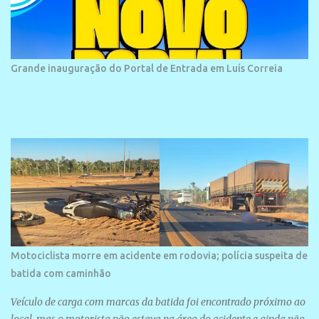
historias foram esquecidas ao longo do tempo. A praia é
frequentada por moradores e turistas, em geral veranistas
piauienses e, em menor número, pessoas de estados vizinhos. O
bairro onde se localiza a praia é palco de amplos investimentos e
Grande inauguração do Portal de Entrada em Luís Correia
projetos grandiosos como hotéis, pousadas e residências de
veraneio de grande porte. O maior empreendimento fixado nessa
área é o SESC Praia, inaugurado em 12 de julho de 1996. Com
arquitetura moderna,...
Motociclista morre em acidente em rodovia; polícia suspeita de
batida com caminhão
Veículo de carga com marcas da batida foi encontrado próximo ao