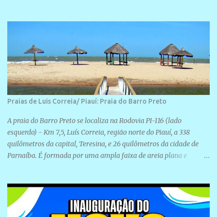
realização de novas filiações partidárias. A sede está localizada na
Rua São José, 98 Barrinha - Cajueiro da Praia.
Praias de Luis Correia/ Piauí: Praia do Barro Preto
A praia do Barro Preto se localiza na Rodovia PI-116 (lado
esquerdo) - Km 7,5, Luís Correia, região norte do Piauí, a 338
quilômetros da capital, Teresina, e 26 quilômetros da cidade de
Parnaíba. É formada por uma ampla faixa de areia plana e
retilínea na maior parte de sua extensão, chegando a mais ou
menos a 1,5 km de paisagens exuberantes. Possui ondas suaves
devido ao extensivo molhe de pedras que não chegam a 2 metros
de altura, não apresentando dunas em seu espaço geográfico. Não
se sabe ao certo porque a praia leva esse nome, e muitas das suas