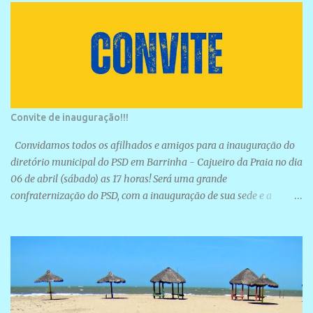
Convite de inauguração!!!
Convidamos todos os afilhados e amigos para a inauguração do
diretório municipal do PSD em Barrinha - Cajueiro da Praia no dia
06 de abril (sábado) as 17 horas! Será uma grande
confraternização do PSD, com a inauguração de sua sede e a
realização de novas filiações partidárias. A sede está localizada na
Rua São José, 98 Barrinha - Cajueiro da Praia.