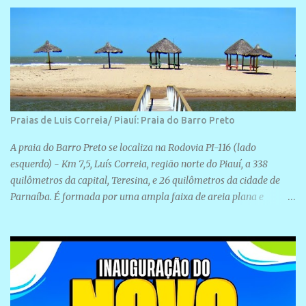
Rua São José, 98 Barrinha - Cajueiro da Praia.
Praias de Luis Correia/ Piauí: Praia do Barro Preto
A praia do Barro Preto se localiza na Rodovia PI-116 (lado
esquerdo) - Km 7,5, Luís Correia, região norte do Piauí, a 338
quilômetros da capital, Teresina, e 26 quilômetros da cidade de
Parnaíba. É formada por uma ampla faixa de areia plana e
retilínea na maior parte de sua extensão, chegando a mais ou
menos a 1,5 km de paisagens exuberantes. Possui ondas suaves
devido ao extensivo molhe de pedras que não chegam a 2 metros
de altura, não apresentando dunas em seu espaço geográfico. Não
se sabe ao certo porque a praia leva esse nome, e muitas das suas
historias foram esquecidas ao longo do tempo. A praia é