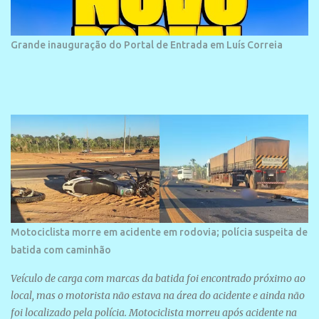
frequentada por moradores e turistas, em geral veranistas
piauienses e, em menor número, pessoas de estados vizinhos. O
bairro onde se localiza a praia é palco de amplos investimentos e
Grande inauguração do Portal de Entrada em Luís Correia
projetos grandiosos como hotéis, pousadas e residências de
veraneio de grande porte. O maior empreendimento fixado nessa
área é o SESC Praia, inaugurado em 12 de julho de 1996. Com
arquitetura moderna,...
Motociclista morre em acidente em rodovia; polícia suspeita de
batida com caminhão
Veículo de carga com marcas da batida foi encontrado próximo ao
local, mas o motorista não estava na área do acidente e ainda não
foi localizado pela polícia. Motociclista morreu após acidente na