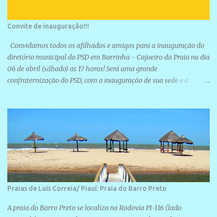
Convite de inauguração!!!
Convidamos todos os afilhados e amigos para a inauguração do
diretório municipal do PSD em Barrinha - Cajueiro da Praia no dia
06 de abril (sábado) as 17 horas! Será uma grande
confraternização do PSD, com a inauguração de sua sede e a
realização de novas filiações partidárias. A sede está localizada na
Rua São José, 98 Barrinha - Cajueiro da Praia.
Praias de Luis Correia/ Piauí: Praia do Barro Preto
A praia do Barro Preto se localiza na Rodovia PI-116 (lado