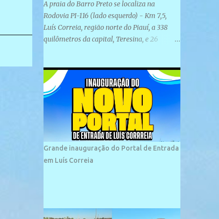
A praia do Barro Preto se localiza na
Rodovia PI-116 (lado esquerdo) - Km 7,5,
Luís Correia, região norte do Piauí, a 338
quilômetros da capital, Teresina, e 26
quilômetros da cidade de Parnaíba. É
formada por uma ampla faixa de areia
plana e retilínea na maior parte de sua
extensão, chegando a mais ou menos a 1,5
km de paisagens exuberantes. Possui ondas
suaves devido ao extensivo molhe de pedras
que não chegam a 2 metros de altura, não
apresentando dunas em seu espaço
geográfico. Não se sabe ao certo porque a
Grande inauguração do Portal de Entrada
praia leva esse nome, e muitas das suas
em Luís Correia
historias foram esquecidas ao longo do
tempo. A praia é frequentada por moradores
e turistas, em geral veranistas piauienses e,
em menor número, pessoas de estados
vizinhos. O bairro onde se localiza a praia é