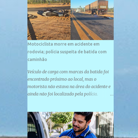
palco de amplos investimentos e projetos
grandiosos como hotéis, pousadas e
residências de veraneio de grande porte. O
maior empreendimento fixado nessa área é
o SESC Praia, inaugurado em 12 de julho de
1996. Com arquitetura moderna,...
Motociclista morre em acidente em
rodovia; polícia suspeita de batida com
caminhão
Veículo de carga com marcas da batida foi
encontrado próximo ao local, mas o
motorista não estava na área do acidente e
ainda não foi localizado pela polícia.
Motociclista morreu após acidente na PI-
247, na zona urbana de Uruçuí — Foto:
Divulgação/PMPI João Pedro de Sousa
Santos morreu na manhã desta sexta-feira
(31) em um acidente na PI-247, na zona