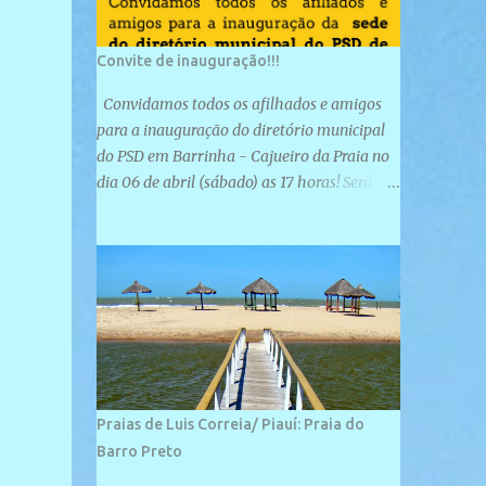
Convite de inauguração!!!
Convidamos todos os afilhados e amigos
para a inauguração do diretório municipal
do PSD em Barrinha - Cajueiro da Praia no
dia 06 de abril (sábado) as 17 horas! Será
uma grande confraternização do PSD, com a
inauguração de sua sede e a realização de
novas filiações partidárias. A sede está
localizada na Rua São José, 98 Barrinha -
Cajueiro da Praia.
Praias de Luis Correia/ Piauí: Praia do
Barro Preto