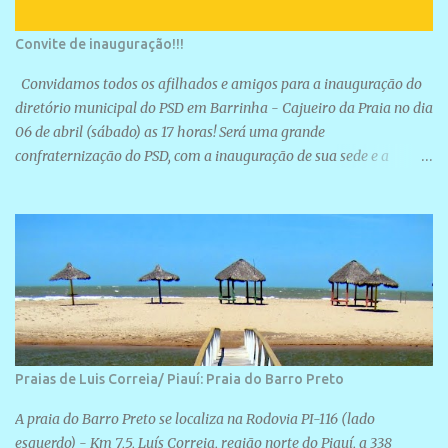
Convite de inauguração!!!
Convidamos todos os afilhados e amigos para a inauguração do
diretório municipal do PSD em Barrinha - Cajueiro da Praia no dia
06 de abril (sábado) as 17 horas! Será uma grande
confraternização do PSD, com a inauguração de sua sede e a
realização de novas filiações partidárias. A sede está localizada na
Rua São José, 98 Barrinha - Cajueiro da Praia.
Praias de Luis Correia/ Piauí: Praia do Barro Preto
A praia do Barro Preto se localiza na Rodovia PI-116 (lado
esquerdo) - Km 7,5, Luís Correia, região norte do Piauí, a 338