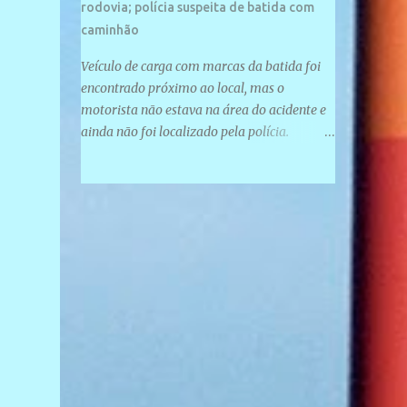
rodovia; polícia suspeita de batida com
caminhão
Veículo de carga com marcas da batida foi
encontrado próximo ao local, mas o
motorista não estava na área do acidente e
ainda não foi localizado pela polícia.
Motociclista morreu após acidente na PI-
247, na zona urbana de Uruçuí — Foto:
Divulgação/PMPI João Pedro de Sousa
Santos morreu na manhã desta sexta-feira
(31) em um acidente na PI-247, na zona
urbana de Uruçuí, no Sul do Piauí. A Polícia
Militar informou que um caminhão com
marcas de colisão foi encontrado próximo
ao local. Segundo o 10º Batalhão da Polícia
Militar (10º BPM), a equipe foi acionada por
volta das 6h para atender à ocorrência.
Material de referência geográfica Ao chegar