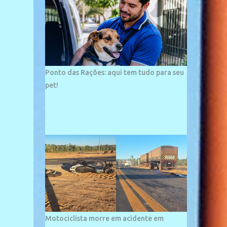
palco de amplos investimentos e projetos
grandiosos como hotéis, pousadas e
residências de veraneio de grande porte. O
maior empreendimento fixado nessa área é
o SESC Praia, inaugurado em 12 de julho de
1996. Com arquitetura moderna,...
Ponto das Rações: aqui tem tudo para seu
pet!
Motociclista morre em acidente em