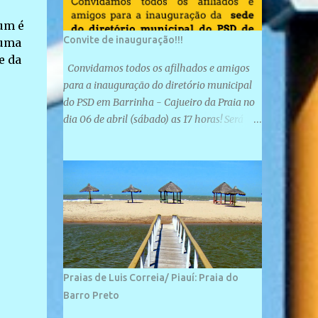
 um é
Convite de inauguração!!!
 uma
e da
Convidamos todos os afilhados e amigos
para a inauguração do diretório municipal
do PSD em Barrinha - Cajueiro da Praia no
dia 06 de abril (sábado) as 17 horas! Será
uma grande confraternização do PSD, com a
inauguração de sua sede e a realização de
novas filiações partidárias. A sede está
localizada na Rua São José, 98 Barrinha -
Cajueiro da Praia.
Praias de Luis Correia/ Piauí: Praia do
Barro Preto