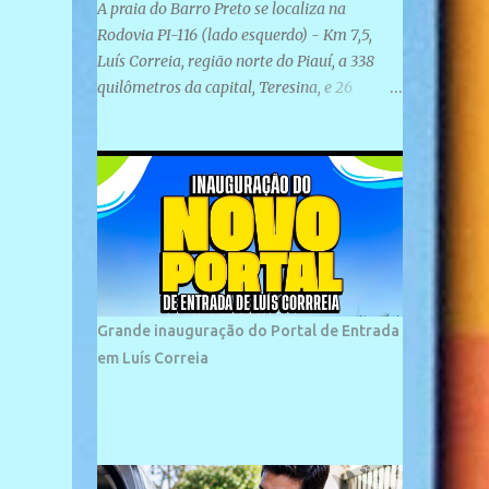
A praia do Barro Preto se localiza na
Rodovia PI-116 (lado esquerdo) - Km 7,5,
Luís Correia, região norte do Piauí, a 338
quilômetros da capital, Teresina, e 26
quilômetros da cidade de Parnaíba. É
formada por uma ampla faixa de areia
plana e retilínea na maior parte de sua
extensão, chegando a mais ou menos a 1,5
km de paisagens exuberantes. Possui ondas
suaves devido ao extensivo molhe de pedras
que não chegam a 2 metros de altura, não
apresentando dunas em seu espaço
geográfico. Não se sabe ao certo porque a
Grande inauguração do Portal de Entrada
praia leva esse nome, e muitas das suas
em Luís Correia
historias foram esquecidas ao longo do
tempo. A praia é frequentada por moradores
e turistas, em geral veranistas piauienses e,
em menor número, pessoas de estados
vizinhos. O bairro onde se localiza a praia é