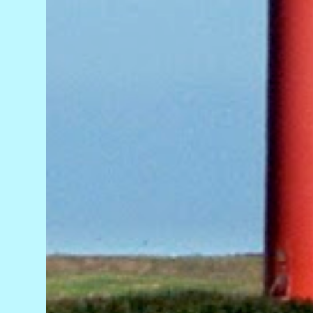
ao local, os policiais constataram a morte do
motociclista e encontraram um caminhão
com marcas da colisão próximo à área do
acidente. O motorista do veículo não estava
no local. Até a publicação desta reportagem,
ele não havia sido localizado. O Instituto
Médico Legal (IML) foi acionado para
remover o corpo da vítima. As circunstâncias
do acidente ...