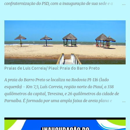
confraternização do PSD, com a inauguração de sua sede e a
realização de novas filiações partidárias. A sede está localizada na
Rua São José, 98 Barrinha - Cajueiro da Praia.
Praias de Luis Correia/ Piauí: Praia do Barro Preto
A praia do Barro Preto se localiza na Rodovia PI-116 (lado
esquerdo) - Km 7,5, Luís Correia, região norte do Piauí, a 338
quilômetros da capital, Teresina, e 26 quilômetros da cidade de
Parnaíba. É formada por uma ampla faixa de areia plana e
retilínea na maior parte de sua extensão, chegando a mais ou
menos a 1,5 km de paisagens exuberantes. Possui ondas suaves
devido ao extensivo molhe de pedras que não chegam a 2 metros
de altura, não apresentando dunas em seu espaço geográfico. Não